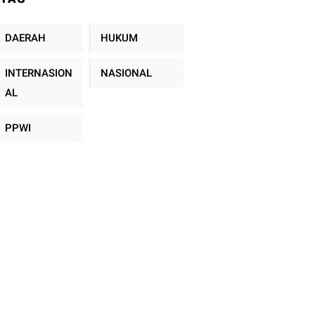
Keadilan Sejahtera
se-Indonesia
DAERAH
HUKUM
INTERNASION
NASIONAL
AL
PPWI