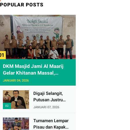
POPULAR POSTS
DKM Masjid Jami Al Maarij
Gelar Khitanan Massal,
Diikuti 61 Anak
JANUARI 04, 2026
Digaji Selangit,
Putusan Justru
Melukai Rasa
JANUARI 07, 2026
Keadilan Rakyat
Turnamen Lempar
Pisau dan Kapak