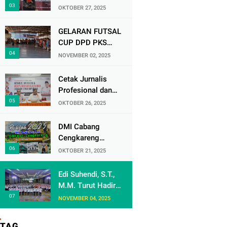
D’Lesatt Open
OKTOBER 27, 2025
2025, Lempiknas
Kota Tangerang
GELARAN FUTSAL
Raih Prestasi
CUP DPD PKS
Gemilang
JAKARTA BARAT
NOVEMBER 02, 2025
BATCH 3, RESMI
DIBUKA
Cetak Jurnalis
Profesional dan
Berintegritas, PKS
OKTOBER 26, 2025
Jakarta Barat
Gelar Pelatihan
DMI Cabang
Jurnalistik
Cengkareng
Agendakan Rihlah
OKTOBER 21, 2025
2025 Untuk
Pengurus DKM Se
Edi Suhendi, S.T.,
- Kecamatan
M.M. Turut Hadir
Cengkareng
dalam Bimtek
NOVEMBER 04, 2025
Nasional Anggota
Dewan Partai
TAG