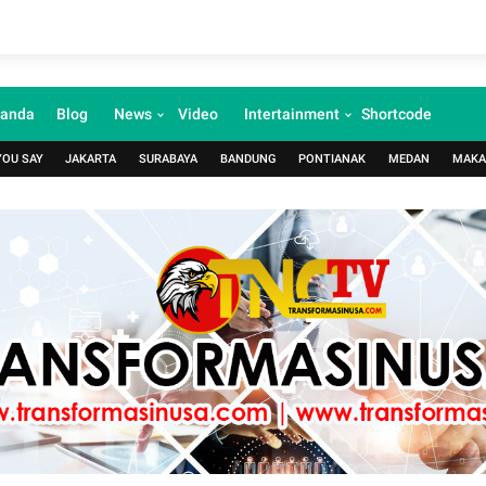
randa
Blog
News
Video
Intertainment
Shortcode
YOU SAY
JAKARTA
SURABAYA
BANDUNG
PONTIANAK
MEDAN
MAKA