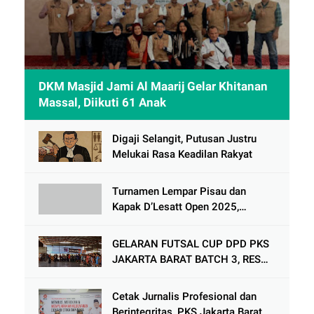
DKM Masjid Jami Al Maarij Gelar Khitanan
Massal, Diikuti 61 Anak
Digaji Selangit, Putusan Justru
Melukai Rasa Keadilan Rakyat
Turnamen Lempar Pisau dan
Kapak D’Lesatt Open 2025,
Lempiknas Kota Tangerang Raih
Prestasi Gemilang
GELARAN FUTSAL CUP DPD PKS
JAKARTA BARAT BATCH 3, RESMI
DIBUKA
Cetak Jurnalis Profesional dan
Berintegritas, PKS Jakarta Barat