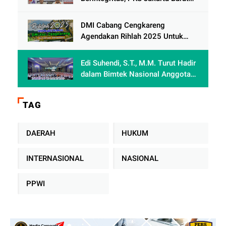
Gelar Pelatihan Jurnalistik
DMI Cabang Cengkareng
Agendakan Rihlah 2025 Untuk
Pengurus DKM Se - Kecamatan
Cengkareng
Edi Suhendi, S.T., M.M. Turut Hadir
dalam Bimtek Nasional Anggota
Dewan Partai Keadilan Sejahtera
se-Indonesia
TAG
DAERAH
HUKUM
INTERNASIONAL
NASIONAL
PPWI