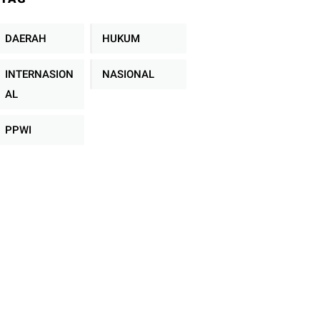
Keadilan Sejahtera
se-Indonesia
DAERAH
HUKUM
INTERNASION
NASIONAL
AL
PPWI