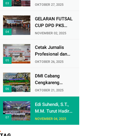
D’Lesatt Open
OKTOBER 27, 2025
2025, Lempiknas
Kota Tangerang
GELARAN FUTSAL
Raih Prestasi
CUP DPD PKS
Gemilang
JAKARTA BARAT
NOVEMBER 02, 2025
BATCH 3, RESMI
DIBUKA
Cetak Jurnalis
Profesional dan
Berintegritas, PKS
OKTOBER 26, 2025
Jakarta Barat
Gelar Pelatihan
DMI Cabang
Jurnalistik
Cengkareng
Agendakan Rihlah
OKTOBER 21, 2025
2025 Untuk
Pengurus DKM Se
Edi Suhendi, S.T.,
- Kecamatan
M.M. Turut Hadir
Cengkareng
dalam Bimtek
NOVEMBER 04, 2025
Nasional Anggota
Dewan Partai
TAG