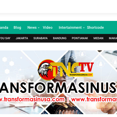
randa
Blog
News
Video
Intertainment
Shortcode
YOU SAY
JAKARTA
SURABAYA
BANDUNG
PONTIANAK
MEDAN
MAKA