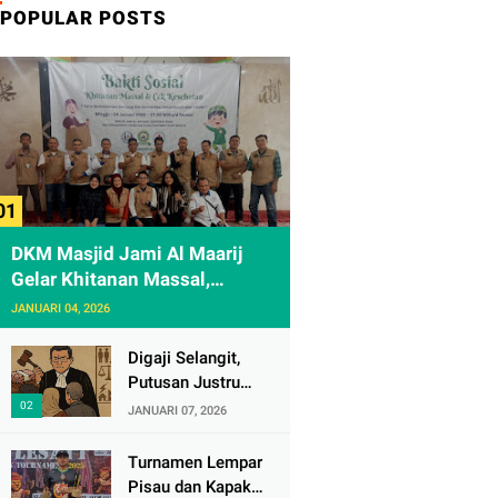
POPULAR POSTS
DKM Masjid Jami Al Maarij
Gelar Khitanan Massal,
Diikuti 61 Anak
JANUARI 04, 2026
Digaji Selangit,
Putusan Justru
Melukai Rasa
JANUARI 07, 2026
Keadilan Rakyat
Turnamen Lempar
Pisau dan Kapak