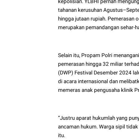
kepolisian. YLBHI pernah mengung
tahanan kerusuhan Agustus–Septem
hingga jutaan rupiah. Pemerasan ol
merupakan pemandangan sehar-ha
Selain itu, Propam Polri menangan
pemerasan hingga 32 miliar terha
(DWP) Festival Desember 2024 lalu.
di acara internasional dan meliba
memeras anak pengusaha klinik Pro
“Justru aparat hukumlah yang pu
ancaman hukum. Warga sipil tidak 
itu.