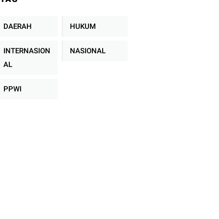
Keadilan Sejahtera
se-Indonesia
DAERAH
HUKUM
INTERNASION
NASIONAL
AL
PPWI