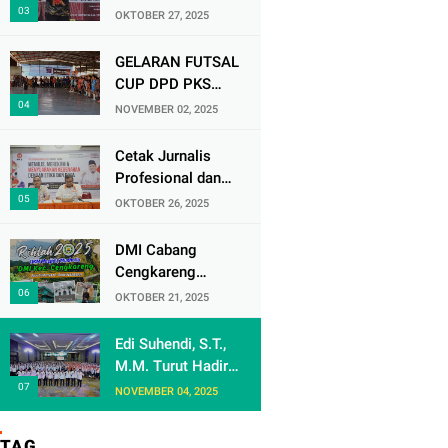
D’Lesatt Open
OKTOBER 27, 2025
2025, Lempiknas
Kota Tangerang
GELARAN FUTSAL
Raih Prestasi
CUP DPD PKS
Gemilang
JAKARTA BARAT
NOVEMBER 02, 2025
BATCH 3, RESMI
DIBUKA
Cetak Jurnalis
Profesional dan
Berintegritas, PKS
OKTOBER 26, 2025
Jakarta Barat
Gelar Pelatihan
DMI Cabang
Jurnalistik
Cengkareng
Agendakan Rihlah
OKTOBER 21, 2025
2025 Untuk
Pengurus DKM Se
Edi Suhendi, S.T.,
- Kecamatan
M.M. Turut Hadir
Cengkareng
dalam Bimtek
NOVEMBER 04, 2025
Nasional Anggota
Dewan Partai
TAG