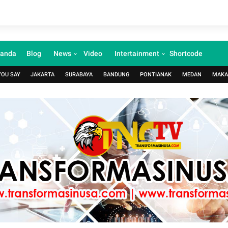
randa
Blog
News
Video
Intertainment
Shortcode
YOU SAY
JAKARTA
SURABAYA
BANDUNG
PONTIANAK
MEDAN
MAKA