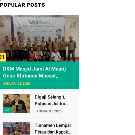
POPULAR POSTS
DKM Masjid Jami Al Maarij
Gelar Khitanan Massal,
Diikuti 61 Anak
JANUARI 04, 2026
Digaji Selangit,
Putusan Justru
Melukai Rasa
JANUARI 07, 2026
Keadilan Rakyat
Turnamen Lempar
Pisau dan Kapak